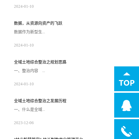
起向量数据库最初是为了解决大规模数据的相
2024
-
01
-
10
似性搜索和推荐问题而设计的，比较著名的有
Annoy和FAISS等。随着互联网时代海量数据的
爆炸式增长，传统搜索引擎在处理这些数据时
显得力不从心，而向量数据库凭借其高效的数
数据，从资源向资产的飞跃
据表达和检索能力迅速成为推荐系统的核心引
擎。在大语言模型兴起之前，向量数据库已经
数据作为新型生...
被广泛应用于搜索和推荐场景。它通过将数据
向量化，实现对语义级别的理解和匹配。然
而，随着ChatG...
产要素，是数字化、网络化、智能化的基础，
2024
-
01
-
10
已快速融入生产、分配、流通、消费和社会服
务管理等各环节，深刻改变着生产、生活和社
会治理方式。早在2020年，《中共中央 国务院
印发关于构建更加完善的要素市场化配置体制
全域土地综合整治之规划思路
机制的意见》就已将数据要素与土地、劳动
力、资本、技术四大要素并列，成为第五大生
一、整治内容 ...
产要素。土地要素是一切生产经营活动不可或
缺的基本要素,是人类一切生产经营活动的空间
载体。土地交易市场数...
全域土地综合整治涵盖农用地整理、建设用
2024
-
01
-
10
地整理、乡村生态保护修复、乡村历史文化保
护、产业布局和引入等五种类型子项目。
1、农用地整理 农用地综合整治整理，就是
我们通常说的土地整理项目。包括高标准农田
全域土地综合整治之发展历程
建设、“旱改水”、宜林地和园地整治、污染土
壤修复等。 2、建设用地整理 包括闲置
一、什么是全域...
农村宅基地、土坯房、历史遗留工矿废弃地、
其他闲置低效建设用地整治，优化用地结构布
局，拓展建设发展空间...
土地综合整治全域土地综合整治是在一定区域
2023
-
12
-
06
内，以“全地域、全要素、全周期、全链条”为
理念和方法，坚持“内涵综合、目标综合、手段
综合、效益综合”，以国土空间规划为引领，整
体推进农用地整治、建设用地整治、人居环境