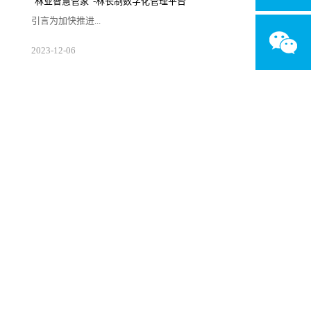
"林业智慧管家”-林长制数字化管理平台
改善、生态保护修复、特色资源保护与开发、
乡村产业发展，优化生产、生活、生态格局，
引言为加快推进...
强化要素保障，支撑城乡高质量发展和区域协
调发展。二、发展历程·2003年6月，时任浙江
省委...
生态文明和美丽中国建设，国家全面推行了以
2023
-
12
-
06
保护发展森林草原资源为目标，以压实地方党
政领导干部责任为核心，以制度体系建设为保
障，以监督考核为手段的林长制。图片来源于
网络概述林长制数字化管理平台是林长制工作
的重要支撑手段。通过构建林业立体感知、管
理协同高效、生态价值凸显、服务内外一体的
林长制数字化管理平台，结合林草资源全方位
监管体系，实现“网上查”、“网上考”、“网上
调”一体化服务，提升林...