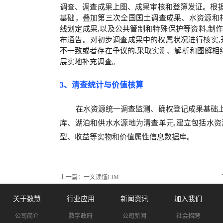
调查、调查成果上图、成果审核和登簿发证。根据收
基础，叠加第三次全国国土调查成果、水资源和
线划定成果,以及公共管制和特殊保护等资料,制
布通告。对初步调查成果中的权属状况进行核实
不一致或者存在争议的,采取实测、解析和图解相
展实地补充调查
。
3、清查统计与价值核算
在水资源统一调查监测、确权登记成果基础上
库、湖泊和供水水源地为清查单
元
,建立包括水
型、收益等实物和价值属性信息数据库。
上一篇：
一文读懂CIM
关于数慧
行业应用
新闻资讯
加入我们
公司简介
数字政府
公司新闻
社会招聘