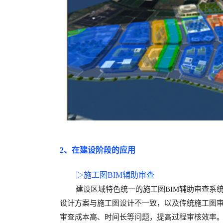
2、
在
建设阶段
的应用
▷
施工图
BIM
辅助审查
建设
区域特色统一的
施工图
BIM辅助审查系
设计
方案与施工图设计不一致，以及传统施工图
审查成本高、时间长等问题，提高过程审核效率