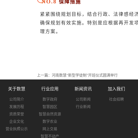
NO.8
保障措施
紧紧围绕规划目标，结合行政、法律感经
确保规划有效实施。特别是应根据再开发
理方案。
上一篇：
河南数慧“新型学徒制”开班仪式圆满举行
关于数慧
行业应用
新闻资讯
加入我们
公司简介
数字政府
公司新闻
社会招聘
发展历程
智慧园区
行业新闻
资质荣誉
智慧自然资源
企业文化
数字农业
营业执照公示
网上交易
智慧不动产