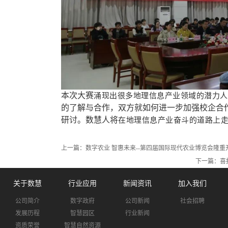
本次大赛
涌现出很多地理信息产业领域的潜力人
的了解与合作，双方就如何进一步加强校企合
研讨。数慧人将
在地理信息产业奋斗的道路上
上一篇：
数字农业 智惠未来--第四届国际现代农业博览会隆重
下一篇：
喜
关于数慧
行业应用
新闻资讯
加入我们
公司简介
数字政府
公司新闻
社会招聘
发展历程
智慧园区
行业新闻
资质荣誉
智慧自然资源