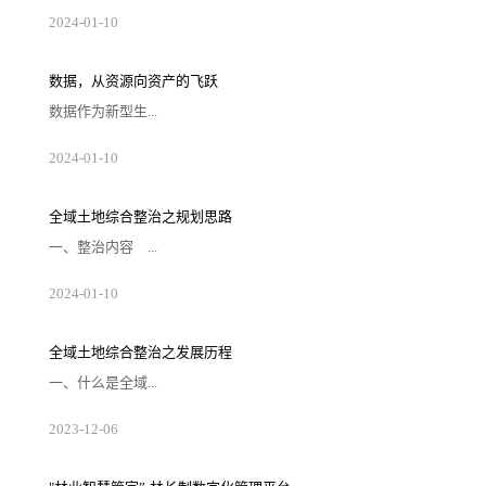
起向量数据库最初是为了解决大规模数据的相
2024
-
01
-
10
似性搜索和推荐问题而设计的，比较著名的有
Annoy和FAISS等。随着互联网时代海量数据的
爆炸式增长，传统搜索引擎在处理这些数据时
显得力不从心，而向量数据库凭借其高效的数
数据，从资源向资产的飞跃
据表达和检索能力迅速成为推荐系统的核心引
擎。在大语言模型兴起之前，向量数据库已经
数据作为新型生...
被广泛应用于搜索和推荐场景。它通过将数据
向量化，实现对语义级别的理解和匹配。然
而，随着ChatG...
产要素，是数字化、网络化、智能化的基础，
2024
-
01
-
10
已快速融入生产、分配、流通、消费和社会服
务管理等各环节，深刻改变着生产、生活和社
会治理方式。早在2020年，《中共中央 国务院
印发关于构建更加完善的要素市场化配置体制
全域土地综合整治之规划思路
机制的意见》就已将数据要素与土地、劳动
力、资本、技术四大要素并列，成为第五大生
一、整治内容 ...
产要素。土地要素是一切生产经营活动不可或
缺的基本要素,是人类一切生产经营活动的空间
载体。土地交易市场数...
全域土地综合整治涵盖农用地整理、建设用
2024
-
01
-
10
地整理、乡村生态保护修复、乡村历史文化保
护、产业布局和引入等五种类型子项目。
1、农用地整理 农用地综合整治整理，就是
我们通常说的土地整理项目。包括高标准农田
全域土地综合整治之发展历程
建设、“旱改水”、宜林地和园地整治、污染土
壤修复等。 2、建设用地整理 包括闲置
一、什么是全域...
农村宅基地、土坯房、历史遗留工矿废弃地、
其他闲置低效建设用地整治，优化用地结构布
局，拓展建设发展空间...
土地综合整治全域土地综合整治是在一定区域
2023
-
12
-
06
内，以“全地域、全要素、全周期、全链条”为
理念和方法，坚持“内涵综合、目标综合、手段
综合、效益综合”，以国土空间规划为引领，整
体推进农用地整治、建设用地整治、人居环境