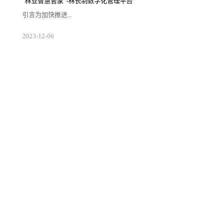
"林业智慧管家”-林长制数字化管理平台
改善、生态保护修复、特色资源保护与开发、
乡村产业发展，优化生产、生活、生态格局，
引言为加快推进...
强化要素保障，支撑城乡高质量发展和区域协
调发展。二、发展历程·2003年6月，时任浙江
省委...
生态文明和美丽中国建设，国家全面推行了以
2023
-
12
-
06
保护发展森林草原资源为目标，以压实地方党
政领导干部责任为核心，以制度体系建设为保
障，以监督考核为手段的林长制。图片来源于
网络概述林长制数字化管理平台是林长制工作
的重要支撑手段。通过构建林业立体感知、管
理协同高效、生态价值凸显、服务内外一体的
林长制数字化管理平台，结合林草资源全方位
监管体系，实现“网上查”、“网上考”、“网上
调”一体化服务，提升林...