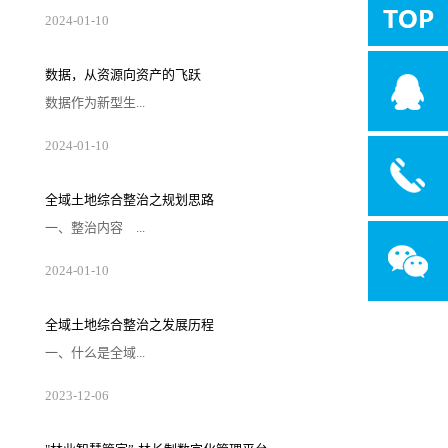
起向量数据库最初是为了解决大规模数据的相
2024
-
01
-
10
似性搜索和推荐问题而设计的，比较著名的有
Annoy和FAISS等。随着互联网时代海量数据的
爆炸式增长，传统搜索引擎在处理这些数据时
显得力不从心，而向量数据库凭借其高效的数
数据，从资源向资产的飞跃
据表达和检索能力迅速成为推荐系统的核心引
擎。在大语言模型兴起之前，向量数据库已经
数据作为新型生...
被广泛应用于搜索和推荐场景。它通过将数据
向量化，实现对语义级别的理解和匹配。然
而，随着ChatG...
产要素，是数字化、网络化、智能化的基础，
2024
-
01
-
10
已快速融入生产、分配、流通、消费和社会服
务管理等各环节，深刻改变着生产、生活和社
会治理方式。早在2020年，《中共中央 国务院
印发关于构建更加完善的要素市场化配置体制
全域土地综合整治之规划思路
机制的意见》就已将数据要素与土地、劳动
力、资本、技术四大要素并列，成为第五大生
一、整治内容 ...
产要素。土地要素是一切生产经营活动不可或
缺的基本要素,是人类一切生产经营活动的空间
载体。土地交易市场数...
全域土地综合整治涵盖农用地整理、建设用
2024
-
01
-
10
地整理、乡村生态保护修复、乡村历史文化保
护、产业布局和引入等五种类型子项目。
1、农用地整理 农用地综合整治整理，就是
我们通常说的土地整理项目。包括高标准农田
全域土地综合整治之发展历程
建设、“旱改水”、宜林地和园地整治、污染土
壤修复等。 2、建设用地整理 包括闲置
一、什么是全域...
农村宅基地、土坯房、历史遗留工矿废弃地、
其他闲置低效建设用地整治，优化用地结构布
局，拓展建设发展空间...
土地综合整治全域土地综合整治是在一定区域
2023
-
12
-
06
内，以“全地域、全要素、全周期、全链条”为
理念和方法，坚持“内涵综合、目标综合、手段
综合、效益综合”，以国土空间规划为引领，整
体推进农用地整治、建设用地整治、人居环境