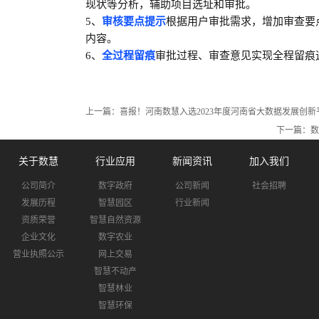
现状等分析，辅助项目选址和审批。
5、
审核要点提示
根据用户审批需求，增加审查要
内容。
6、
全过程留痕
审批过程、审查意见实现全程留痕
上一篇：
喜报！河南数慧入选2023年度河南省大数据发展创新
下一篇：
数
关于数慧
行业应用
新闻资讯
加入我们
公司简介
数字政府
公司新闻
社会招聘
发展历程
智慧园区
行业新闻
资质荣誉
智慧自然资源
企业文化
数字农业
营业执照公示
网上交易
智慧不动产
智慧林业
智慧环保