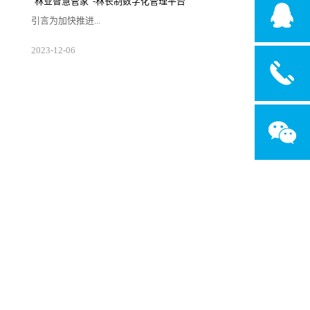
"林业智慧管家”-林长制数字化管理平台
改善、生态保护修复、特色资源保护与开发、
乡村产业发展，优化生产、生活、生态格局，
引言为加快推进...
强化要素保障，支撑城乡高质量发展和区域协
调发展。二、发展历程·2003年6月，时任浙江
省委...
生态文明和美丽中国建设，国家全面推行了以
2023
-
12
-
06
保护发展森林草原资源为目标，以压实地方党
政领导干部责任为核心，以制度体系建设为保
障，以监督考核为手段的林长制。图片来源于
网络概述林长制数字化管理平台是林长制工作
的重要支撑手段。通过构建林业立体感知、管
理协同高效、生态价值凸显、服务内外一体的
林长制数字化管理平台，结合林草资源全方位
监管体系，实现“网上查”、“网上考”、“网上
调”一体化服务，提升林...