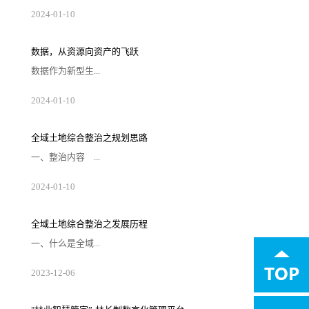
起向量数据库最初是为了解决大规模数据的相
2024
-
01
-
10
似性搜索和推荐问题而设计的，比较著名的有
Annoy和FAISS等。随着互联网时代海量数据的
爆炸式增长，传统搜索引擎在处理这些数据时
显得力不从心，而向量数据库凭借其高效的数
数据，从资源向资产的飞跃
据表达和检索能力迅速成为推荐系统的核心引
擎。在大语言模型兴起之前，向量数据库已经
数据作为新型生...
被广泛应用于搜索和推荐场景。它通过将数据
向量化，实现对语义级别的理解和匹配。然
而，随着ChatG...
产要素，是数字化、网络化、智能化的基础，
2024
-
01
-
10
已快速融入生产、分配、流通、消费和社会服
务管理等各环节，深刻改变着生产、生活和社
会治理方式。早在2020年，《中共中央 国务院
印发关于构建更加完善的要素市场化配置体制
全域土地综合整治之规划思路
机制的意见》就已将数据要素与土地、劳动
力、资本、技术四大要素并列，成为第五大生
一、整治内容 ...
产要素。土地要素是一切生产经营活动不可或
缺的基本要素,是人类一切生产经营活动的空间
载体。土地交易市场数...
全域土地综合整治涵盖农用地整理、建设用
2024
-
01
-
10
地整理、乡村生态保护修复、乡村历史文化保
护、产业布局和引入等五种类型子项目。
1、农用地整理 农用地综合整治整理，就是
我们通常说的土地整理项目。包括高标准农田
全域土地综合整治之发展历程
建设、“旱改水”、宜林地和园地整治、污染土
壤修复等。 2、建设用地整理 包括闲置
一、什么是全域...
农村宅基地、土坯房、历史遗留工矿废弃地、
其他闲置低效建设用地整治，优化用地结构布
局，拓展建设发展空间...
土地综合整治全域土地综合整治是在一定区域
2023
-
12
-
06
内，以“全地域、全要素、全周期、全链条”为
理念和方法，坚持“内涵综合、目标综合、手段
综合、效益综合”，以国土空间规划为引领，整
体推进农用地整治、建设用地整治、人居环境