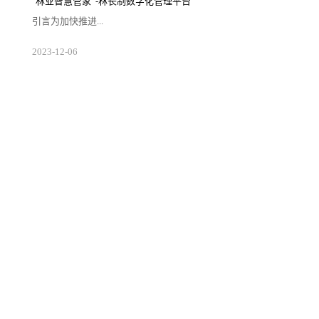
"林业智慧管家”-林长制数字化管理平台
改善、生态保护修复、特色资源保护与开发、
乡村产业发展，优化生产、生活、生态格局，
引言为加快推进...
强化要素保障，支撑城乡高质量发展和区域协
调发展。二、发展历程·2003年6月，时任浙江
省委...
生态文明和美丽中国建设，国家全面推行了以
2023
-
12
-
06
保护发展森林草原资源为目标，以压实地方党
政领导干部责任为核心，以制度体系建设为保
障，以监督考核为手段的林长制。图片来源于
网络概述林长制数字化管理平台是林长制工作
的重要支撑手段。通过构建林业立体感知、管
理协同高效、生态价值凸显、服务内外一体的
林长制数字化管理平台，结合林草资源全方位
监管体系，实现“网上查”、“网上考”、“网上
调”一体化服务，提升林...