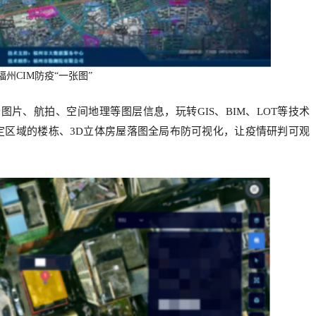
福州
CIM
防疫“一张图”
云图片、航拍、空间地理等图层信息，玩转
GIS、BIM、LOT
等技术
定区域
的楼栋、3D立体房
屋落图全局布防可视化，让疫情研判可观