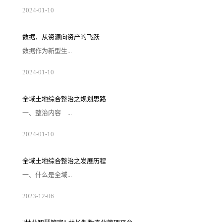
起向量数据库最初是为了解决大规模数据的相
2024
-
01
-
10
似性搜索和推荐问题而设计的，比较著名的有
Annoy和FAISS等。随着互联网时代海量数据的
爆炸式增长，传统搜索引擎在处理这些数据时
显得力不从心，而向量数据库凭借其高效的数
数据，从资源向资产的飞跃
据表达和检索能力迅速成为推荐系统的核心引
擎。在大语言模型兴起之前，向量数据库已经
数据作为新型生...
被广泛应用于搜索和推荐场景。它通过将数据
向量化，实现对语义级别的理解和匹配。然
而，随着ChatG...
产要素，是数字化、网络化、智能化的基础，
2024
-
01
-
10
已快速融入生产、分配、流通、消费和社会服
务管理等各环节，深刻改变着生产、生活和社
会治理方式。早在2020年，《中共中央 国务院
印发关于构建更加完善的要素市场化配置体制
全域土地综合整治之规划思路
机制的意见》就已将数据要素与土地、劳动
力、资本、技术四大要素并列，成为第五大生
一、整治内容 ...
产要素。土地要素是一切生产经营活动不可或
缺的基本要素,是人类一切生产经营活动的空间
载体。土地交易市场数...
全域土地综合整治涵盖农用地整理、建设用
2024
-
01
-
10
地整理、乡村生态保护修复、乡村历史文化保
护、产业布局和引入等五种类型子项目。
1、农用地整理 农用地综合整治整理，就是
我们通常说的土地整理项目。包括高标准农田
全域土地综合整治之发展历程
建设、“旱改水”、宜林地和园地整治、污染土
壤修复等。 2、建设用地整理 包括闲置
一、什么是全域...
农村宅基地、土坯房、历史遗留工矿废弃地、
其他闲置低效建设用地整治，优化用地结构布
局，拓展建设发展空间...
土地综合整治全域土地综合整治是在一定区域
2023
-
12
-
06
内，以“全地域、全要素、全周期、全链条”为
理念和方法，坚持“内涵综合、目标综合、手段
综合、效益综合”，以国土空间规划为引领，整
体推进农用地整治、建设用地整治、人居环境