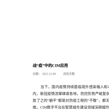
战“疫”中的CIM应用
日期：
2022-12-09
浏览次数:
当下，国内疫情持续面临境外感染输入和
内，新冠疫情流窜肆虐各地，防控形势严峻复杂
放了之的“躺平”都是对防疫工程的“不敬”，都
维。CIM数字平台在智慧城市建设领域深耕细