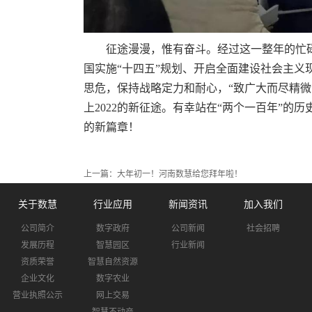
征途漫漫，惟有奋斗。经过这一整年的忙碌
国实施“十四五”规划、开启全面建设社会主义
思危，保持战略定力和耐心，“致广大而尽精微
上2022的新征途。有幸站在“两个一百年”的
的新篇章！
上一篇：
大年初一！河南数慧给您拜年啦！
关于数慧
行业应用
新闻资讯
加入我们
公司简介
数字政府
公司新闻
社会招聘
发展历程
智慧园区
行业新闻
资质荣誉
智慧自然资源
企业文化
数字农业
营业执照公示
网上交易
智慧不动产