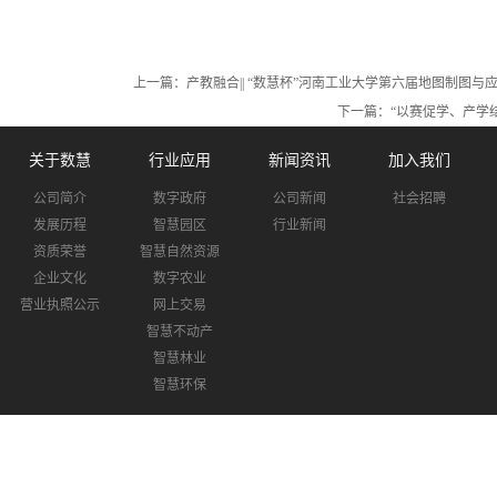
上一篇：
产教融合|| “数慧杯”河南工业大学第六届地图制图
下一篇：
“以赛促学、产学
关于数慧
行业应用
新闻资讯
加入我们
公司简介
数字政府
公司新闻
社会招聘
发展历程
智慧园区
行业新闻
资质荣誉
智慧自然资源
企业文化
数字农业
营业执照公示
网上交易
智慧不动产
智慧林业
智慧环保