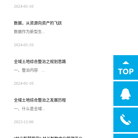
起向量数据库最初是为了解决大规模数据的相
2024
-
01
-
10
似性搜索和推荐问题而设计的，比较著名的有
Annoy和FAISS等。随着互联网时代海量数据的
爆炸式增长，传统搜索引擎在处理这些数据时
显得力不从心，而向量数据库凭借其高效的数
数据，从资源向资产的飞跃
据表达和检索能力迅速成为推荐系统的核心引
擎。在大语言模型兴起之前，向量数据库已经
数据作为新型生...
被广泛应用于搜索和推荐场景。它通过将数据
向量化，实现对语义级别的理解和匹配。然
而，随着ChatG...
产要素，是数字化、网络化、智能化的基础，
2024
-
01
-
10
已快速融入生产、分配、流通、消费和社会服
务管理等各环节，深刻改变着生产、生活和社
会治理方式。早在2020年，《中共中央 国务院
印发关于构建更加完善的要素市场化配置体制
全域土地综合整治之规划思路
机制的意见》就已将数据要素与土地、劳动
力、资本、技术四大要素并列，成为第五大生
一、整治内容 ...
产要素。土地要素是一切生产经营活动不可或
缺的基本要素,是人类一切生产经营活动的空间
载体。土地交易市场数...
全域土地综合整治涵盖农用地整理、建设用
2024
-
01
-
10
地整理、乡村生态保护修复、乡村历史文化保
护、产业布局和引入等五种类型子项目。
1、农用地整理 农用地综合整治整理，就是
我们通常说的土地整理项目。包括高标准农田
全域土地综合整治之发展历程
建设、“旱改水”、宜林地和园地整治、污染土
壤修复等。 2、建设用地整理 包括闲置
一、什么是全域...
农村宅基地、土坯房、历史遗留工矿废弃地、
其他闲置低效建设用地整治，优化用地结构布
局，拓展建设发展空间...
土地综合整治全域土地综合整治是在一定区域
2023
-
12
-
06
内，以“全地域、全要素、全周期、全链条”为
理念和方法，坚持“内涵综合、目标综合、手段
综合、效益综合”，以国土空间规划为引领，整
体推进农用地整治、建设用地整治、人居环境