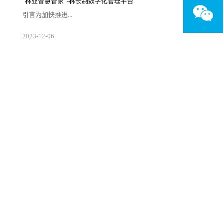
"林业智慧管家”-林长制数字化管理平台
改善、生态保护修复、特色资源保护与开发、
乡村产业发展，优化生产、生活、生态格局，
引言为加快推进...
强化要素保障，支撑城乡高质量发展和区域协
调发展。二、发展历程·2003年6月，时任浙江
省委...
生态文明和美丽中国建设，国家全面推行了以
2023
-
12
-
06
保护发展森林草原资源为目标，以压实地方党
政领导干部责任为核心，以制度体系建设为保
障，以监督考核为手段的林长制。图片来源于
网络概述林长制数字化管理平台是林长制工作
的重要支撑手段。通过构建林业立体感知、管
理协同高效、生态价值凸显、服务内外一体的
林长制数字化管理平台，结合林草资源全方位
监管体系，实现“网上查”、“网上考”、“网上
调”一体化服务，提升林...