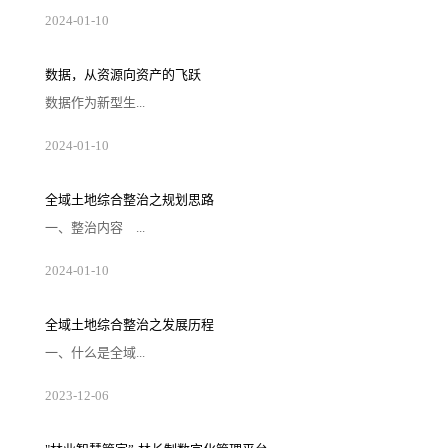
起向量数据库最初是为了解决大规模数据的相
2024
-
01
-
10
似性搜索和推荐问题而设计的，比较著名的有
Annoy和FAISS等。随着互联网时代海量数据的
爆炸式增长，传统搜索引擎在处理这些数据时
显得力不从心，而向量数据库凭借其高效的数
数据，从资源向资产的飞跃
据表达和检索能力迅速成为推荐系统的核心引
擎。在大语言模型兴起之前，向量数据库已经
数据作为新型生...
被广泛应用于搜索和推荐场景。它通过将数据
向量化，实现对语义级别的理解和匹配。然
而，随着ChatG...
产要素，是数字化、网络化、智能化的基础，
2024
-
01
-
10
已快速融入生产、分配、流通、消费和社会服
务管理等各环节，深刻改变着生产、生活和社
会治理方式。早在2020年，《中共中央 国务院
印发关于构建更加完善的要素市场化配置体制
全域土地综合整治之规划思路
机制的意见》就已将数据要素与土地、劳动
力、资本、技术四大要素并列，成为第五大生
一、整治内容 ...
产要素。土地要素是一切生产经营活动不可或
缺的基本要素,是人类一切生产经营活动的空间
载体。土地交易市场数...
全域土地综合整治涵盖农用地整理、建设用
2024
-
01
-
10
地整理、乡村生态保护修复、乡村历史文化保
护、产业布局和引入等五种类型子项目。
1、农用地整理 农用地综合整治整理，就是
我们通常说的土地整理项目。包括高标准农田
全域土地综合整治之发展历程
建设、“旱改水”、宜林地和园地整治、污染土
壤修复等。 2、建设用地整理 包括闲置
一、什么是全域...
农村宅基地、土坯房、历史遗留工矿废弃地、
其他闲置低效建设用地整治，优化用地结构布
局，拓展建设发展空间...
土地综合整治全域土地综合整治是在一定区域
2023
-
12
-
06
内，以“全地域、全要素、全周期、全链条”为
理念和方法，坚持“内涵综合、目标综合、手段
综合、效益综合”，以国土空间规划为引领，整
体推进农用地整治、建设用地整治、人居环境