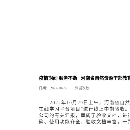
疫情期间 服务不断 | 河南省自然资源干部
日期：
2022-10-29
浏览次数:
2
02
2
年
10
月
29
日
上午
，
河南省自然
在线学习平台项目”进行
线上中期验收
公司
的
有关
汇报，审阅了验收文档，
进
确、使用功能齐全、验收文档丰富，
一