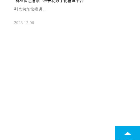
"林业智慧管家”-林长制数字化管理平台
改善、生态保护修复、特色资源保护与开发、
乡村产业发展，优化生产、生活、生态格局，
引言为加快推进...
强化要素保障，支撑城乡高质量发展和区域协
调发展。二、发展历程·2003年6月，时任浙江
省委...
生态文明和美丽中国建设，国家全面推行了以
2023
-
12
-
06
保护发展森林草原资源为目标，以压实地方党
政领导干部责任为核心，以制度体系建设为保
障，以监督考核为手段的林长制。图片来源于
网络概述林长制数字化管理平台是林长制工作
的重要支撑手段。通过构建林业立体感知、管
理协同高效、生态价值凸显、服务内外一体的
林长制数字化管理平台，结合林草资源全方位
监管体系，实现“网上查”、“网上考”、“网上
调”一体化服务，提升林...