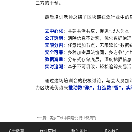
三方的干预。
最后培训老师总结了区块链在泛行业中的
去中心化
：
共建共治共享，促进“以人为本”
公开透明
：
消除信息不对称，优化数据治理
无限分割
：
任意增加节点，无限延长“数据链
安全可靠
：
多种加密算法协同，多方参与“共
数据海量
：
分布式存储底层，深度挖掘信息
实时追溯
：
基于不可篡改，轻松追踪交易活
通过这场培训会的积极讨论，与会人员加
力区块链优势来
推动数“聚”，打造数“智”，实
上一篇：
实景三维中国建设·行业微周刊
关于数慧
行业应用
新闻资讯
加入我们