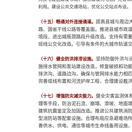
利用。建设公共交通场站，优化公交站点布设。
提高县城与周边
（十五）畅通对外连接通道。
路、国省干线公路等覆盖面。推进县城市政
境段、进出城瓶颈路段升级改造。支持有需
班线公交化改造。引导有条件的大城市轨道
坚持防御外洪与
（十六）健全防洪排涝设施。
施排水管网和泵站建设改造，修复破损和功
排洪沟、道路边沟，确保与管网排水能力相
完善堤线布置和河流护岸工程，合理建设截
健全灾害监测体
（十七）增强防灾减灾能力。
理等手段，防治泥石流、崩塌、滑坡、地面
建筑抗震鉴定及加固改造。推进公共建筑消
型消防站等配套设施。合理布局应急避难场
善供水、供电、通信等城市生命线备用设施