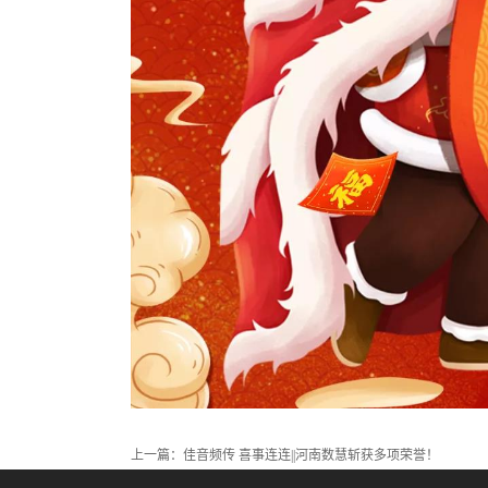
上一篇：
佳音频传 喜事连连||河南数慧斩获多项荣誉！