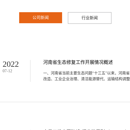
新闻资讯
公司新闻
行业新闻
2022
河南省生态修复工作开展情况概述
07
-
12
一、河南省当前主要生态问题“十三五”以来，河南
改造、工业企业治理、清洁能源替代、运输结构调整等
断加快推进绿色转型，积极开展环境污染、水污染及
加湿地面积、开展历史遗留矿山地质环境治理恢复、
效改善生态环境，但总体来说生态环境仍面临着诸多
间、生活空间、生态空间利用失衡问题突出，黄河流
式尚未根本形成。部分区域产业布局不合理，高耗能
煤炭占一次能源消费总量比重高，能源资源利用效率