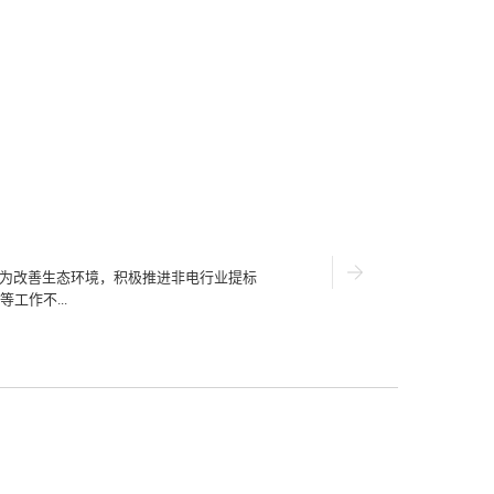
省为改善生态环境，积极推进非电行业提标
工作不...
土壤污染防治，持续提高森林覆盖率、增
沙化土地治理、水土流失治理等工作，有
问题。1、结构性矛盾仍然突出生产空
域生态系统稳定性较弱，绿色生产生活方
高污染行业和能源原材料行业占比偏高。
偏低，碳排放总量大，实现碳达峰、碳中