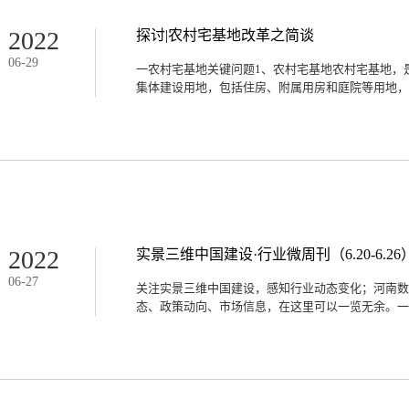
2022
探讨|农村宅基地改革之简谈
06
-
29
一农村宅基地关键问题1、农村宅基地农村宅基地，
集体建设用地，包括住房、附属用房和庭院等用地，不
基地相连的农业生产性用地、农户超出宅基地范围占
权农村居民宅基地的所有权依照法律规定归集体所有
居民宅基地使用权是农民群众的一项重要的财产权利
律允许范围内对宅基地的占有、使用、收益的权利。(
准取得宅基地使用权，便享有对宅基地的独占权，任
夺其宅基地的使用。(2)使用权。宅基地使用权没有
短及其建设情况如何，宅基地使用权非依法定原因不
2022
实景三维中国建设·行业微周刊（6.20-6.26
地使用权同时受法律的长期保障，宅基地使用权人可以
06
-
27
其他建筑物、设施的权利。宅基地使用权人在主要住
关注实景三维中国建设，感知行业动态变化；河南数
他生产或生活需要的建筑和设施。(4)宅基地使用权
态、政策动向、市场信息，在这里可以一览无余。一、
利。该种植的林木、花草、蔬菜归使用权人所有。3
村民在集体土地上因建房需要，向集体组织申请建房
核同意报送县(市)人民政府批准后，向县(市)土地主管部
府和智慧城市“十四五”发展规划发布 全面应用BIM
局联合市发展改革委发布了《深圳市数字政府和智慧
划》）。《规划》提出，到2025年，打造国际新型