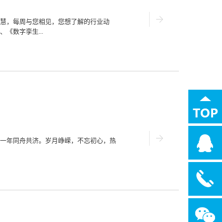
境空气质量尚未根本好转，臭氧污染呈上
农村生活污水及黑臭水体治理不足，农业
多数河流生境单一，水生生物物种多样性
慧，每周与您相见，您想了解的行业动
基础薄弱。生态系统保护修复监管亟待加
《数字孪生...
物、重金属风险源的布局性、结构性风险
急预案体系有待完善，环境应急物资储备
经济总量连续多年稳居全国第五位，...
河体系近日，淮委印发《数字孪生淮河总体
近年来淮委水利信息化建设取得的主要成
智慧水利建设顶层设计下，遵循数字孪生
总体目标和思路、框架体系、建设任务、
平新时代中国特色社会主义思想为指导，
和职能，按照“需求牵引、应用至上、数
拟、精准化决策为路径，强化信息技术和
理与调配等重点领域，构建具有“预报、
河保护治理高质量发展和流域治理管理提
一年同舟共济。岁月峥嵘，不忘初心，热
流、沂沭泗骨干河道为重点，推进流域数据
）防洪、水资源管理与调配智能应用，逐
行管理等智能应用，初步建成数字孪生淮
孪生平台及各业务领域智...