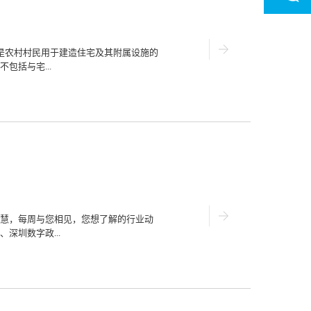
是农村村民用于建造住宅及其附属设施的
包括与宅...
用的空闲地等土地。2、农村宅基地使用
，农民对宅基地依法只享有使用权，农村
。农村宅基地使用权，是指农村居民在法
1)占有权。宅基地使用权人经依法申请批
何组织个人不得非法侵占、擅自使用或剥
明确的时间限制。不论宅基地使用的年限长
能被剥夺。对于宅基地上的建房，与宅基
）
自由行使权利。(3)在宅基地空闲处修建
宅建筑外，可自行在宅基地范围内建筑其
慧，每周与您相见，您想了解的行业动
人有在宅基地内种植林木、花草、蔬菜的权
深圳数字政...
、宅基地使用权证宅基地使用证是指农村
用地，经集体同意，经乡(镇)人民政府审
门申请...
/CIM技术近日，深圳市政务服务数据管理
城市“十四五”发展规划》（下称《规
智慧城市标杆和“数字中国”城市典范，成为