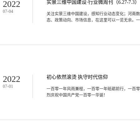
和愿景目标异常艰巨。2、污染治理任务仍很繁重环
2022
实景三维中国建设·行业微周刊（6.27-7.3）
升趋势，重污染天气时有发生，水污染物排放量大，
07
-
04
面源污染治理任重道远，生态流量尚不能有效保障，
关注实景三维中国建设，感知行业动态变化；河南数
较低。土壤安全利用成效有待加强，地下水污染防治
态、政策动向、市场信息，在这里可以一览无余。一、
强。不少化工企业近水靠城，涉危险化学品、危险废
突出，生态环境风险防范压力较大。突发环境事件应
库建设存在明显短板。3、生态经济基础仍较薄弱全省
淮河总体规划》印发，2035年全面建成数字孪生淮
规划》（以下简称《规划》）。《规划》系统总结了
效，深入分析了面临的形势、差距和需求，在水利部
流域建设相关要求，研究提出了数字孪生淮河建设的
实施安排、工作分工、保障措施等。《规划》以习近
立足淮河流域及水利部赋予淮委的流域管理机构职责
字赋能、提升能力”要求，以数字化场景、智慧化模
2022
初心依然滚烫 执守时代信仰
水利业务深度融合，以数字赋能流域防洪、水资源管
07
-
01
预警、预演、预案”功能的数字孪生淮河体系，为淮
一百零一年风雨兼程，一百零一年砥砺前行，一百零
供支撑。根据《规划》，“十四五”时期，以淮河干
烈庆祝中国共产党一百零一华诞！
底板和模型平台建设，优先安排实施重点区域（河段
步推进河湖管理、水土保持管理、水利工程建设与运
河体系；2035年，进一步完善信息化基础设施、数字