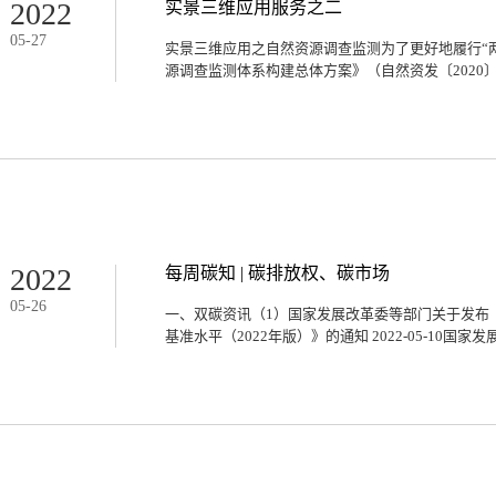
域基础地理信息数据提升到0.2米精度级别，并形
2022
实景三维应用服务之二
年，河北省自然资源厅安排对石家庄、衡水、沧州等地
05
-
27
摄影，航空摄影工作将在10月底前完成并提交成果
实景三维应用之自然资源调查监测为了更好地履行“
立体化呈现各类自然资源要素现状和空间分布情况，
源调查监测体系构建总体方案》（自然资发〔2020〕15
布、地表纹理细节、地物形态特征。二、安徽省实景
5月26日，《安徽省实景三维建设试点项目技术方
开。来自中国测绘科学研究院、武汉...
部署开展自然资源调查监测工作。为了实现自然资源
一管理，形成自然资源调查监测一张底版、一套数据
时空数据库建设总体方案》（自然资办发〔2021〕
数据库和数据库管理系统，保障国土空间基础信息平
推动地方各级数据库建设。为贯彻落实党的十九大和
统一调查、评价、监测制度，按照《自然资源调查监
资源调查监测司于2022年2月7日印发了《自然资
2022
每周碳知 | 碳排放权、碳市场
行）》，明确要精细化场景管理。（一）实景三维建
05
-
26
基于实景三维成果和基础地理实体数据（库），借助
一、双碳资讯（1）国家发展改革委等部门关于发布
段，自然资源管理部门可以实时、动态、精确地清楚
基准水平（2022年版）》的通知 2022-05-10国家发
别、性质、空间分布情况等，为摸清家底、认知规律
三维辅助自然资源三维立体时空数据库建设。实景三
序化特点，可具备高清晰、可视化精准反映地形空间分
业和信息化部、生态环境部等为对标实现碳达峰、碳
促进煤炭消费转型升级，发布了《煤炭清洁高效利用重
版）》，通知中表示需要科学确定煤炭清洁高效利用
行业发展和标准制修订情况进行补充完善和动态调整
物和温室气体排放水平等在内的煤炭清洁高效利用综