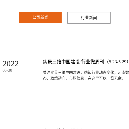
新闻资讯
公司新闻
行业新闻
2022
实景三维中国建设·行业微周刊（5.23-5.29
05
-
30
关注实景三维中国建设，感知行业动态变化；河南数
态、政策动向、市场信息，在这里可以一览无余。一、
域实景三维建设 分辨率将达0.2米近日，从河北省
绘“十四五”规划》的工作部署，从今年开始，将通过
域实景三维建设，预计到2025年，省域范围内的自然
个实施0.2米倾斜航空摄影推进省域实景三维建设的省
米分辨率倾斜航空摄影，2023—2025年将遥感数据
网间距数字高程模型和数字地表模型、城市级地理场