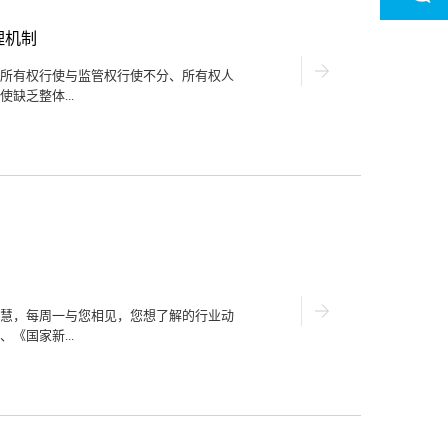
可协会（CCAA）发出通知，决定成立“中国
负责归口管理碳排放专业领域团体标准的
理机制
位为中国合格评定国家认可中心，主任委
）认证中心有限公司，委员包括瑞特认证
所有权行使与监管权行使不分、所有权人
、北京低碳农业协会等30家单位。（3）
缺乏整体...
排 2022-05-125月12日，中共中央
民银行副行长陈雨露在发布会上表示，截至
成为自然资源国家所有实现的关键，理论
、分级所有论、代表行使论、代理行使论
所有权之属性及其行使模式本身含义理解
。从理论上看，国家所有的自然资源分级
并不符合我国自然资源国家所有的实际，
的行使模式，但鉴于我国自然资源分布和
权具体主体代表行使目前还远远不可能实
发的现实问题。因此，授权国务院自然资
模式。一、开展全民所有自然资源资产所
慧，每周一与您相见，您想了解的行业动
联邦制国家，全民所有自然资源所有权的
《国家新...
由国务院代表国家行使全民所有自然资源
主体上的法律体现。由于全民所有自然资
性较强，国务院难以直接对全部的...
月16日，自然资源部组织召开《国家新型
方案》）评审会，自然资源部副部长王广
成虎、陈军等院士组成的9人评审专家组