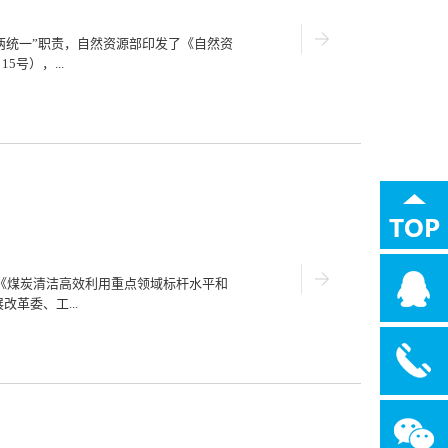
成三维立体可视化形态的时空数据基底。今
区共7万平方千米的区域开展0.2米倾斜
。河北推进实景三维建成之后，可全方位、
两统一”职责，自然资源部印发了《自然资
可高清晰、可视化精准反映地形空间分
号），...
三维建设试点项目技术方案通过专家评审
案》（以下简称技术方案）评审会在合肥召
调查监测数据成果在中央一级的立体化统
，自然资源部制定了《自然资源三维立体
21号），明确建设自然资源三维立体时空
台良好运行、服务部“两统一”职责履行、
十九届历次全会精神，加快建立自然资源
测体系构建总体方案》，自然资源部自然
源调查监测技术体系总体设计方案（试
设助力实时、动态、精确掌握自然资源。
地理信息时空统计、动态建模等技术手
《煤炭清洁高效利用重点领域标杆水平和
地掌握所在区域内自然资源的数量、类
展改革委、工...
和科学管控提供了支撑服务。（二）实景
维地理场景实体化、结构化、语义化和时
布、地表纹理细节、地物...
中和目标任务，推动煤炭清洁高效利用，
点领域标杆水平和基准水平（2022年
重点领域标杆水平和基准水平。通知将视
，适时建立包括能耗、物耗、水耗、污染
合评价指标体系。（2）CCAA成立碳排