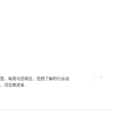
）
慧，每周与您相见，您想了解的行业动
河北推进省...
自然资源厅获悉，该厅按照《河北省基础测
0.2米分辨率倾斜航空摄影的方式推进省
资源将在“一张图”上“立”起来。河北是首
份。河北将在2024年完成省域范围内0.2
制作成0.2米分辨率数字正射影像图、2米格
景三维模型数据。这些数据的制作，将省