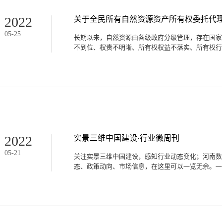
放标准化专业技术委员会 2022-05-11中国认证认
认证认可协会碳排放标准化专业技术委员会”，主要
2022
关于全民所有自然资源资产所有权委托代
立项、起草、审查和复审等技术工作，秘书处承担单
05
-
25
员来自中国合格评定国家认可中心和中环联合（北京
长期以来，自然资源由各级政府分级管理，存在国家
检测集团有限公司、广州赛宝认证中心服务有限公司
不到位、权责不明晰、所有权权益不落实、所有权行使
央行副行长陈雨露：发展碳金融 以市场化的方式实现控碳减
宣传部举行“中国这十年”系列主题新闻发布会。人
目前，绿色金融三大功能正...
统筹等问题。针对现状和问题，寻找恰当的行使模式
上存在较大争议，形成不同观点，主要有公共信托论
等。上述各种观点的分歧，实际上是对自然资源国家
的差异，从不同角度反映了国家所有权行使的复杂性
所有或分散所有是清晰产权的理想方式，但分级所有
也没有法律依据；而分散代表是其次较为理想和现实
行使体制的实际，不仅在所有自然资源上通过法律授
2022
实景三维中国建设·行业微周刊
现，而且即使能够做到，也会存在过去分头行使所引
05
-
21
源主管部门统一行使所有者职责是代表权配置的基本
关注实景三维中国建设，感知行业动态变化；河南数
有权委托代理机制试点的背景我国是单一制国家而非
态、政策动向、市场信息，在这里可以一览无余。一、
行使统一于中央政府，即国务院。我国相关法律规定
所有权，这是生产资料公有制在自然资源所有权行使
源资产数量巨大、种类繁多、分布广泛，且管理的专业
型基础测绘体系建设山东试点实施方案》通过评审5
基础测绘体系建设山东试点实施方案》（以下简称《
华、省自然资源厅厅长宇向东出席会议。刘先林、周