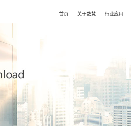
首页
关于数慧
行业应用