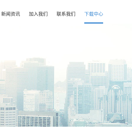
新闻资讯
加入我们
联系我们
下载中心