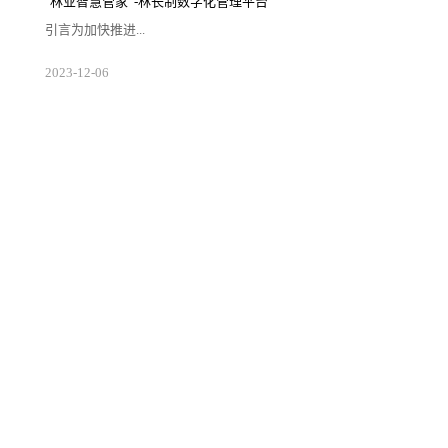
"林业智慧管家”-林长制数字化管理平台
改善、生态保护修复、特色资源保护与开发、
乡村产业发展，优化生产、生活、生态格局，
引言为加快推进...
强化要素保障，支撑城乡高质量发展和区域协
调发展。二、发展历程·2003年6月，时任浙江
省委...
生态文明和美丽中国建设，国家全面推行了以
2023
-
12
-
06
保护发展森林草原资源为目标，以压实地方党
政领导干部责任为核心，以制度体系建设为保
障，以监督考核为手段的林长制。图片来源于
网络概述林长制数字化管理平台是林长制工作
的重要支撑手段。通过构建林业立体感知、管
理协同高效、生态价值凸显、服务内外一体的
林长制数字化管理平台，结合林草资源全方位
监管体系，实现“网上查”、“网上考”、“网上
调”一体化服务，提升林...