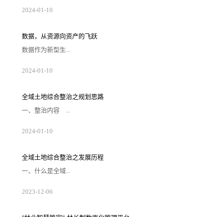
起向量数据库最初是为了解决大规模数据的相
2024
-
01
-
10
似性搜索和推荐问题而设计的，比较著名的有
Annoy和FAISS等。随着互联网时代海量数据的
爆炸式增长，传统搜索引擎在处理这些数据时
显得力不从心，而向量数据库凭借其高效的数
数据，从资源向资产的飞跃
据表达和检索能力迅速成为推荐系统的核心引
擎。在大语言模型兴起之前，向量数据库已经
数据作为新型生...
被广泛应用于搜索和推荐场景。它通过将数据
向量化，实现对语义级别的理解和匹配。然
而，随着ChatG...
产要素，是数字化、网络化、智能化的基础，
2024
-
01
-
10
已快速融入生产、分配、流通、消费和社会服
务管理等各环节，深刻改变着生产、生活和社
会治理方式。早在2020年，《中共中央 国务院
印发关于构建更加完善的要素市场化配置体制
全域土地综合整治之规划思路
机制的意见》就已将数据要素与土地、劳动
力、资本、技术四大要素并列，成为第五大生
一、整治内容 ...
产要素。土地要素是一切生产经营活动不可或
缺的基本要素,是人类一切生产经营活动的空间
载体。土地交易市场数...
全域土地综合整治涵盖农用地整理、建设用
2024
-
01
-
10
地整理、乡村生态保护修复、乡村历史文化保
护、产业布局和引入等五种类型子项目。
1、农用地整理 农用地综合整治整理，就是
我们通常说的土地整理项目。包括高标准农田
全域土地综合整治之发展历程
建设、“旱改水”、宜林地和园地整治、污染土
壤修复等。 2、建设用地整理 包括闲置
一、什么是全域...
农村宅基地、土坯房、历史遗留工矿废弃地、
其他闲置低效建设用地整治，优化用地结构布
局，拓展建设发展空间...
土地综合整治全域土地综合整治是在一定区域
2023
-
12
-
06
内，以“全地域、全要素、全周期、全链条”为
理念和方法，坚持“内涵综合、目标综合、手段
综合、效益综合”，以国土空间规划为引领，整
体推进农用地整治、建设用地整治、人居环境