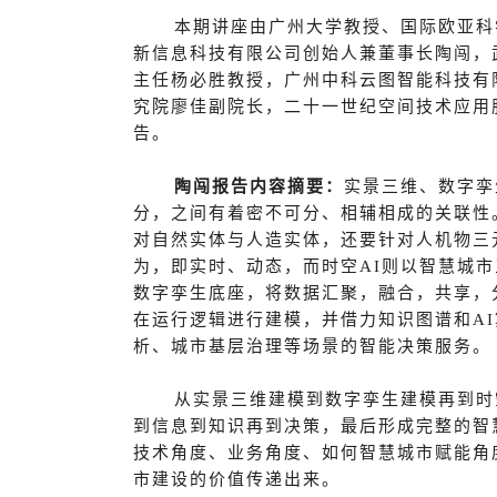
本期讲座由广州大学教授、国际欧亚科
新信息科技有限公司创始人兼董事长陶闯，
主任杨必胜教授，广州中科云图智能科技有
究院廖佳副院长，二十一世纪空间技术应用
告。
陶闯
报告内容摘要：
实景三维、数字孪
分，之间有着密不可分、相辅相成的关联性
对自然实体与人造实体，还要针对人机物三
为，即实时、动态，而时空AI则以智慧城
数字孪生底座，将数据汇聚，融合，共享，
在运行逻辑进行建模，并借力知识图谱和A
析、城市基层治理等场景的智能决策服务。
从实景三维建模到数字孪生建模再到时
到信息到知识再到决策，最后形成完整的智
技术角度、业务角度、如何智慧城市赋能角
市建设的价值传递出来。