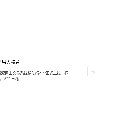
交易人权益
然资源网上交易系统移动端APP正式上线，标
PP上线后...
管、公告须知掌上看、交易资源掌上竞”，
流程“掌上交易”，全面保障交易人权益。
海的一家公司在网上看到了濮阳市出让地块
合公司发展要求，于是根据交易流程在线
海市正处于疫情封控期间，快递迟迟无法
易相关部门得知情况后高度重视，第一时