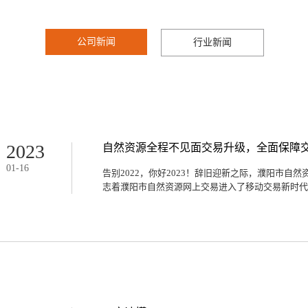
新闻资讯
公司新闻
行业新闻
2023
自然资源全程不见面交易升级，全面保障
01
-
16
告别2022，你好2023！辞旧迎新之际，濮阳市自
志着濮阳市自然资源网上交易进入了移动交易新时代。A
，交易人可以实现“移动证书掌上办，证书信息掌上
实现随时随地“可办、可管、可看、可竞”的一站式全
事情的开始，还要追溯到2022年5月份。当时，上
的公告，在认真研读公告内容后，认为该宗地非常契
办理了Ukey，办理完成后邮寄时却犯了难。当时上
送达，怎样才能顺利参加竞买呢？濮阳市自然资源交