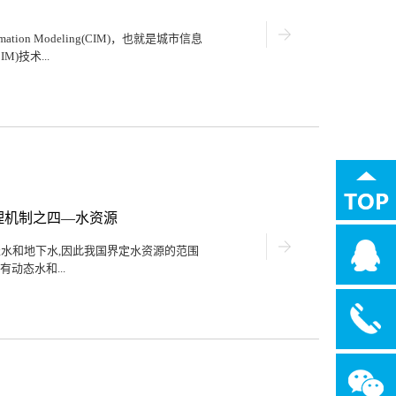
似事件再次发生，决定对濮阳市自然资源
登录，同时开发移动端APP，真正实现足
公司根据客户的具体应用场景，进行现有
mation Modeling(CIM)，也就是城市信息
交易全流程无接触交易流程改造主要包括登
IM)技术...
等。需要实现移动端证书申请与管理、手
流程主要通过电脑端进行实现，办理证
...
类似BIM的技术，将信息模型从建筑层次提升
解为是BIM在城市范围的应用。在2014
ion System(GIS)来建立CIM。具体地，Xu
IS标准)的CIM平台，并将CIM的建模方法分为
(CAD)和GIS、集成GIS和BIM。其中，实体测
包含建筑的多源信息。BIM在建筑信息集
的建筑内部信息。如果BIM与宏观GIS
理机制之四—水资源
CIM模型。因此，集成BIM与GIS建
强院士将CIM的概念延伸为City
表水和地下水,因此我国界定水资源的范围
吴院士提出，“城市智能信息模型在城市信息模型的
动态水和...
;地下水是指埋藏在地表以下各种形式的重
资源资产,就具有商品属性,具有使用价
被控制的,用一定的技术手段可以被利用,否
拥有、控制并可供给利用的水资源;三是水
是能用货币计量;五是能为用水户带来经济