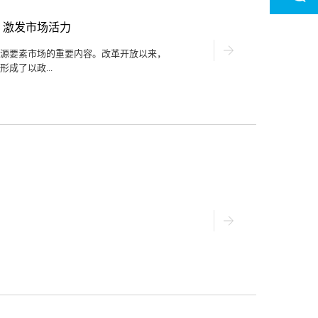
的可供水量的概念,是指在现有工程措施
要使水资源成为潜在水资源资产,需满足
地 激发市场活力
控制,未来可为人们所用,且一旦使用能为用
核算存在的问题1、是所有权客体较为复杂,
源要素市场的重要内容。改革开放以来，
定,现在水流的问题、水量的问题、水能
成了以政...
问题。2、是黄河地区的滩区存在突出矛
的水平衡水循环问题缺乏研究。03水资源
出租、抵押为主的土地二级市场，对建立
配置和节约集约利用、加快工业化和城镇
，党的十八届三中全会《中共中央关于全面
地租赁、转让、抵押二级市场”建设任务，
土资源部牵头。2017年1月，国土资源
二级市场的试点方案》，要求试点城市符
、信息集聚、交易安全的土地二级市场。
出，要深化供给侧结构性改革。完善土地二
代市场体系的一部分，是推进供给侧结构
国宪法修正案》公布，“生态文明”写入宪
权明晰的资源环境产权制度与资源交易制
源环境的合理开发。02存在问题随着经济
...