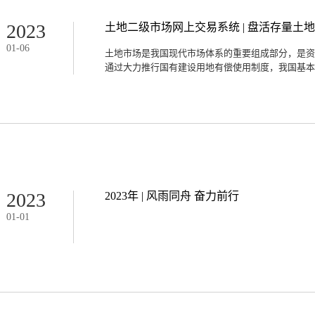
效益。潜在水资源资产：潜在水资源量反映的是日常
情况下可能参与到各用水主体使用的那部分水资源。
2023
土地二级市场网上交易系统 | 盘活存量土
以下条件:一是能被现代技术所获得;二是能为人们所
01
-
06
水主体带来收益;三是能用货币衡量。02水资源价值
土地市场是我国现代市场体系的重要组成部分，是资
导致相关资源资产的所有者职责代理履行主体难以确
通过大力推行国有建设用地有偿使用制度，我国基本形
的问题、水域面积的问题、河道控制问题都是复杂的
盾,河道内存在多种自然资源的问题。3、是生系统中
委托代理的工作重点1、是摸清水资源资产家底,包...
府供应为主的土地一级市场和以市场主体之间转让、
和完善社会主义市场经济体制、促进土地资源的优化
化进程起到了重要作用。01建设背景2013年11月
深化改革若干重大问题的决定》，明确提出“完善土
被中央深改组列为336项重要改革任务之一，明确由国
部下发《关于完善建设用地使用权转让、出租、抵押
合城乡统一建设用地市场要求，产权明晰、市场定价
2023
2023年 | 风雨同舟 奋力前行
2017年10月18日，习近平同志在十九大报告中指
01
-
01
级市场，推进土地要素资源合法有序流转，是建设现
性改革的一个方面。2018年3月， 《中华人民共和
法。从经济学角度说，生态文明建设要求加强完善产
度，从而合理配置资源，提高资源利用效率，实现资
社会发展，土地二级市场运行发展中的一些问题逐步凸显