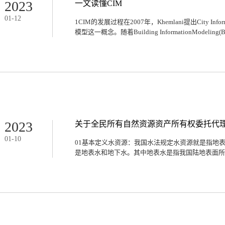
间组织技术人员进行多轮研究和全面分析，为避免类
2023
一文读懂CIM
网上交易系统进行升级，保证竞买人无接触进行安全
01
-
12
不出户即可竞标，全面提升交易服务能力。河南数慧
1CIM的发展过程在2007年，Khemlani提出City Infor
系统的改造、完善和升级。01交易流程改造，实现
模型这一概念。随着Building InformationModeling(B
录接口改造、证书办理流程改造、签名验签服务改造
机扫码登录电脑端、移动端签名验签等功能。原交易
书、竞买申请、交纳保证金、竞买报价、限时竞价、公布
的逐渐成熟，Khemlani希望在城市规划中运用到
到城市层次。因此，在很长一段时间里，CIM被简单理
年，Xu等人提出通过集成BIM和Geographic Informat
等人拟开发一个兼容IFC(BIM标准)与CityGML(G
三种:城市实体测量、集成ComputerAided Design
量方法工作量大、应用范围有限，而CAD模型又难以
成方面具有显著优势，而且日益普及，可提供构件级别
2023
关于全民所有自然资源资产所有权委托代
数据结合，将形成包含建筑内外的、微宏观的、跨尺度的
01
-
10
立CIM成为重要趋势。在2015年，我国同济大学吴志
01基本定义水资源：我国水法规定水资源就是指地
Intelligent Model，即城市智能信息模型。
是地表水和地下水。其中地表水是指我国陆地表面所有
基础...
静态水的总称,主要包括河流、湖泊、沼泽、冰川等
力水。水资源资产：水资源具有自然属性,如果作为水
值。要使水资源成为资产,需要有以下条件:一是可以
则这部分水资源不具备资产属性;二是已建水利工程
利工程供给的水资源必须已经在生产生活中使用;四